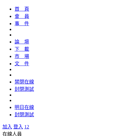
首 頁
會 員
事 件
論 壇
下 載
市 場
文 件
禁閉在線
封閉測試
明日在線
封閉測試
加入
登入
12
在線人員